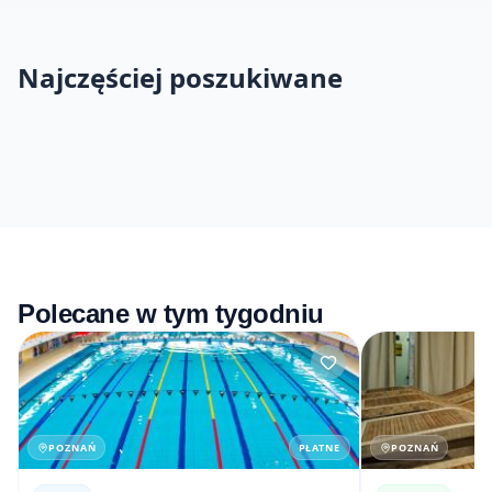
Najczęściej poszukiwane
ZAJĘCIA
MIEJSCA
WYDARZENIA
ZAJĘCIA GRUPOWE
INDYWIDUALNE
KOREPETYCJE
NIANIE
URODZINY
USŁUGI
Polecane w tym tygodniu
POZNAŃ
PŁATNE
POZNAŃ