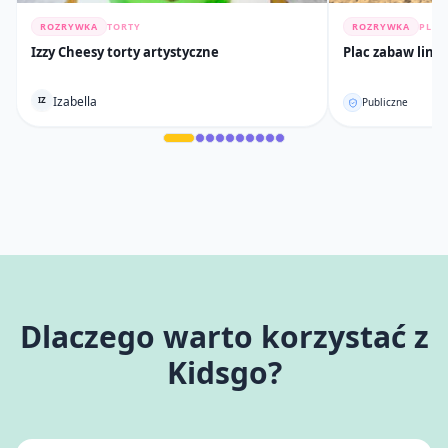
ROZRYWKA
TORTY
ROZRYWKA
PLAC
Izzy Cheesy torty artystyczne
Plac zabaw lino
Izabella
IZ
Publiczne
Dlaczego warto korzystać z
Kidsgo?