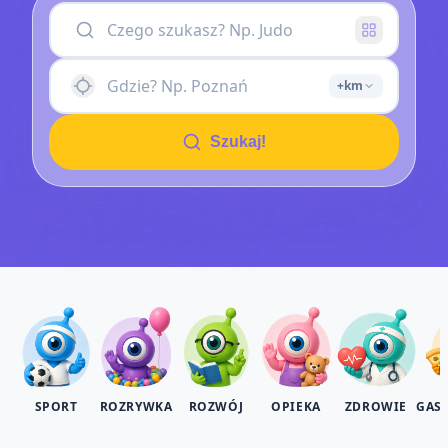
+km
Szukaj!
SPORT
ROZRYWKA
ROZWÓJ
OPIEKA
ZDROWIE
GAS